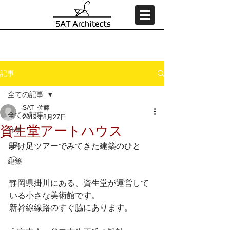
記事
全ての記事
SAT_佐藤
全ての記事
2019年8月27日
資生堂アートハウス
仕事
日常
駆け足ツアーでみてきた建築のひと
つ。
建築
静岡県掛川にある、資生堂が運営して
いる小さな美術館です。
新幹線線路のすぐ脇にあります。