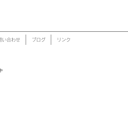
 住宅設計| 設計事務所| ローコスト住宅 | 日本
問い合わせ
ブログ
リンク
中