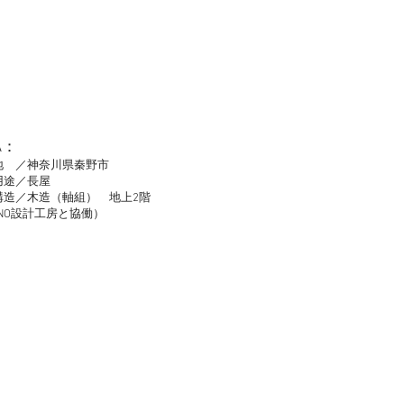
A：
地 ／神奈川県秦野市
用途／長屋
構造／木造（軸組） 地上2階
NO設計工房と協働）