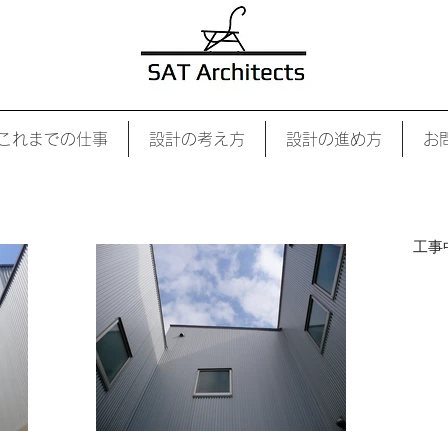
1000万円代| 建築設計 |
これまでの仕事
設計の考え方
設計の進め方
お
Senko_sha First / 先行舎壱号
工事