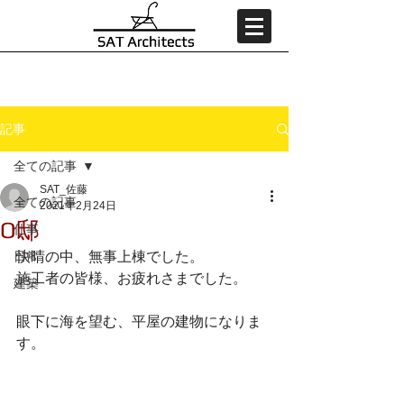
記事
全ての記事
SAT_佐藤
全ての記事
2021年2月24日
O邸
仕事
日常
快晴の中、無事上棟でした。
施工者の皆様、お疲れさまでした。
建築
眼下に海を望む、平屋の建物になりま
す。