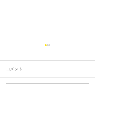
コメント
住宅の建替
伊豆山の離れ
コメントを追加…