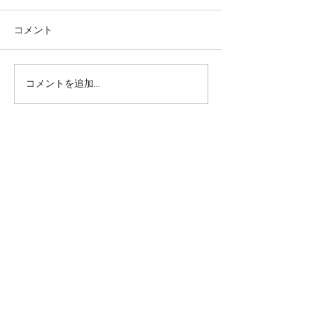
コメント
住宅の建替
伊豆山の離れ
コメントを追加…
エスエーティーアーキテクツ
一級建築士事務所
​神奈川県座間市緑ヶ丘6-25-15
野島ビル201
／ Tel :
046-244-0033
／ Mail :
info01@sat-sun.com
住まいや建築に関わるお困りごとやお悩みがご