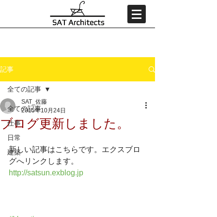
記事
全ての記事
SAT_佐藤
全ての記事
2015年10月24日
ブログ更新しました。
仕事
日常
新しい記事はこちらです。エクスブロ
建築
グへリンクします。 
http://satsun.exblog.jp