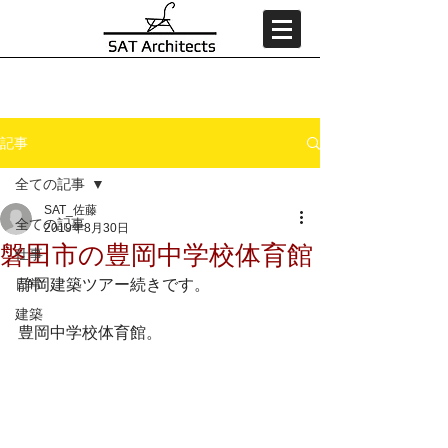
記事
全ての記事
SAT_佐藤
全ての記事
2019年8月30日
磐田市の豊岡中学校体育館
仕事
日常
静岡建築ツアー続きです。
建築
豊岡中学校体育館。