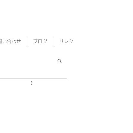
 住宅設計| 設計事務所| ローコスト住宅 | 日本
問い合わせ
ブログ
リンク