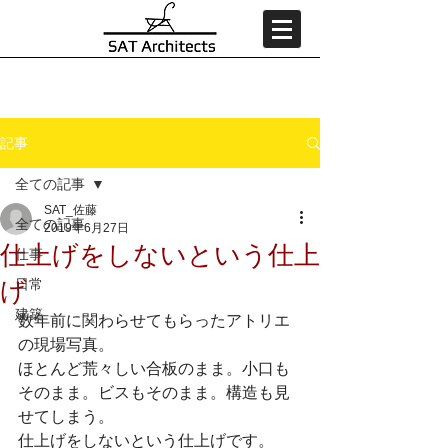
記事
全ての記事
SAT_佐藤
全ての記事
2019年6月27日
仕上げをしないという仕上
仕事
げ
日常
建築
数年前に関わらせてもらったアトリエ
の現場写真。
ほとんど荒々しい合板のまま。小口も
そのまま。ビスもそのまま。構造も見
せてしまう。
仕上げをしないという仕上げです。